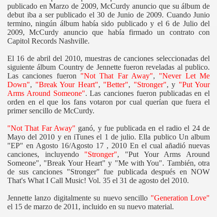
publicado en Marzo de 2009, McCurdy anuncio que su álbum de
debut iba a ser publicado el 30 de Junio de 2009. Cuando Junio
termino, ningún álbum había sido publicado y el 6 de Julio del
2009, McCurdy anuncio que había firmado un contrato con
Capitol Records Nashville.
El 16 de abril del 2010, muestras de canciones seleccionadas del
siguiente álbum Country de Jennette fueron reveladas al publico.
Las canciones fueron
"Not That Far Away"
,
"Never Let Me
Down"
,
"Break Your Heart"
,
"Better"
,
"Stronger"
, y
"Put Your
Arms Around Someone"
. Las canciones fueron publicadas en el
orden en el que los fans votaron por cual querían que fuera el
primer sencillo de McCurdy.
"Not That Far Away"
ganó, y fue publicada en el radio el 24 de
Mayo del 2010 y en iTunes el 1 de julio. Ella publico Un album
"EP" en Agosto 16/Agosto 17 , 2010 En el cual añadió nuevas
canciones, incluyendo
"Stronger"
, "Put Your Arms Around
Someone", "Break Your Heart" y "Me with You". También, otra
de sus canciones "Stronger" fue publicada después en NOW
That's What I Call Music! Vol. 35 el 31 de agosto del 2010.
Jennette lanzo digitalmente su nuevo sencillo
"Generation Love"
el 15 de marzo de 2011, incluido en su nuevo material.