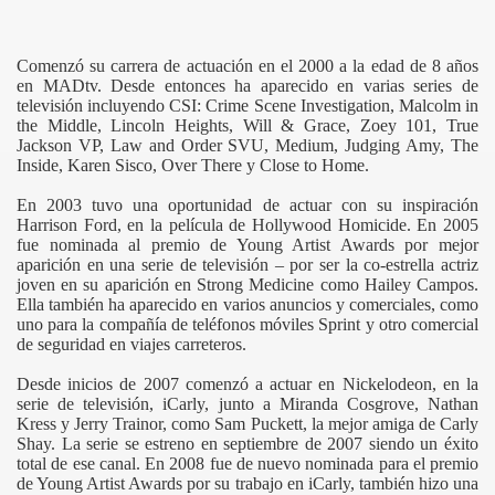
Comenzó su carrera de actuación en el 2000 a la edad de 8 años
en MADtv. Desde entonces ha aparecido en varias series de
televisión incluyendo CSI: Crime Scene Investigation, Malcolm in
the Middle, Lincoln Heights, Will & Grace, Zoey 101, True
Jackson VP, Law and Order SVU, Medium, Judging Amy, The
Inside, Karen Sisco, Over There y Close to Home.
En 2003 tuvo una oportunidad de actuar con su inspiración
Harrison Ford, en la película de Hollywood Homicide. En 2005
fue nominada al premio de Young Artist Awards por mejor
aparición en una serie de televisión – por ser la co-estrella actriz
joven en su aparición en Strong Medicine como Hailey Campos.
Ella también ha aparecido en varios anuncios y comerciales, como
uno para la compañía de teléfonos móviles Sprint y otro comercial
de seguridad en viajes carreteros.
Desde inicios de 2007 comenzó a actuar en Nickelodeon, en la
serie de televisión, iCarly, junto a Miranda Cosgrove, Nathan
Kress y Jerry Trainor, como Sam Puckett, la mejor amiga de Carly
Shay. La serie se estreno en septiembre de 2007 siendo un éxito
total de ese canal. En 2008 fue de nuevo nominada para el premio
de Young Artist Awards por su trabajo en iCarly, también hizo una