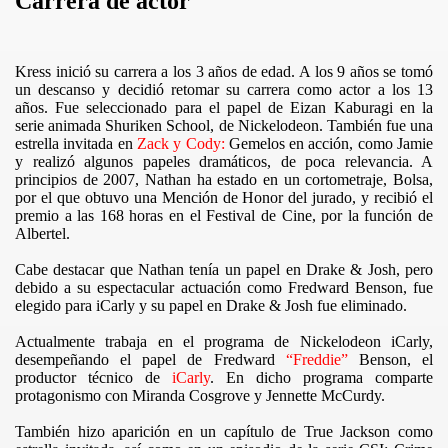
Carrera de actor
Kress inició su carrera a los 3 años de edad. A los 9 años se tomó
un descanso y decidió retomar su carrera como actor a los 13
años. Fue seleccionado para el papel de Eizan Kaburagi en la
serie animada Shuriken School, de Nickelodeon. También fue una
estrella invitada en
Zack y Cody:
Gemelos en acción, como Jamie
y realizó algunos papeles dramáticos, de poca relevancia. A
principios de 2007, Nathan ha estado en un cortometraje, Bolsa,
por el que obtuvo una Mención de Honor del jurado, y recibió el
premio a las 168 horas en el Festival de Cine, por la función de
Albertel.
Cabe destacar que Nathan tenía un papel en Drake & Josh, pero
debido a su espectacular actuación como Fredward Benson, fue
elegido para iCarly y su papel en Drake & Josh fue eliminado.
Actualmente trabaja en el programa de Nickelodeon iCarly,
desempeñando el papel de Fredward
“Freddie”
Benson, el
productor técnico de
iCarly
. En dicho programa comparte
protagonismo con Miranda Cosgrove y Jennette McCurdy.
También hizo aparición en un capítulo de True Jackson como