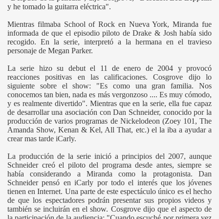
y he tomado la guitarra eléctrica".
Mientras filmaba School of Rock en Nueva York, Miranda fue
informada de que el episodio piloto de Drake & Josh había sido
recogido. En la serie, interpretó a la hermana en el travieso
personaje de Megan Parker.
La serie hizo su debut el 11 de enero de 2004 y provocó
reacciones positivas en las calificaciones. Cosgrove dijo lo
siguiente sobre el show: "Es como una gran familia. Nos
conocemos tan bien, nada es más vergonzoso .... Es muy cómodo,
y es realmente divertido". Mientras que en la serie, ella fue capaz
de desarrollar una asociación con Dan Schneider, conocido por la
producción de varios programas de Nickelodeon (Zoey 101, The
Amanda Show, Kenan & Kel, All That, etc.) el la iba a ayudar a
crear mas tarde iCarly.
La producción de la serie inició a principios del 2007, aunque
Schneider creó el piloto del programa desde antes, siempre se
había considerando a Miranda como la protagonista. Dan
Schneider pensó en iCarly por todo el interés que los jóvenes
tienen en Internet. Una parte de este espectáculo único es el hecho
de que los espectadores podrán presentar sus propios videos y
también se incluirán en el show. Cosgrove dijo que el aspecto de
la participación de la audiencia: "Cuando escuché por primera vez