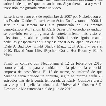
sobre la idea, pensé que era tan bueno. Si yo fuera a casa y ver la
televisión, me gustaría enviar un video".
La serie se estreno el 8 de septiembre de 2007 por Nickelodeon en
los Estados Unidos. La serie es un éxito. En el verano de 2008, la
serie fue la tercera más alta puntuación en los ámbitos
demográficos 9-14 años. El iCarly Saves TV episodio extendido,
se convirtió en el programa de entretenimiento más visto en
televisión por cable en junio de 2008, la serie siguió creando
películas y especiales de iCarly ese año iGo to Japan, en el 2009,
iDate A Bad Boy, iFight Shelby Marx, iQuit iCarly y para el
2010, iSaved Your Life, iPsycho, iGot a Hot Room y iSam's
Mom.
Firmó un contrato con Neutrogena el 12 de febrero de 2010,
como embajadora para el cuidado de la piel de la conocida
empresa de cosméticos. El 17 de marzo, se informó de que
Miranda había firmado un contrato, según se informa harán 26
episodios más de la cuarta temporada de iCarly. Cosgrove prestó
su voz para la película animada de Universal Studios en 3-D,
Despicable Me estrenada el 9 de julio de 2010.