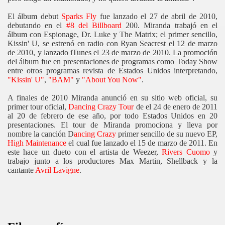
El álbum debut
Sparks Fly
fue lanzado el 27 de abril de 2010,
debutando en el
#8 del Billboard
200. Miranda trabajó en el
álbum con Espionage, Dr. Luke y The Matrix; el primer sencillo,
Kissin' U, se estrenó en radio con Ryan Seacrest el 12 de marzo
de 2010, y lanzado iTunes el 23 de marzo de 2010. La promoción
del álbum fue en presentaciones de programas como Today Show
entre otros programas revista de Estados Unidos interpretando,
"Kissin' U"
,
"BAM"
y
"About You Now"
.
A finales de 2010 Miranda anunció en su sitio web oficial, su
primer tour oficial,
Dancing Crazy Tour
de el 24 de enero de 2011
al 20 de febrero de ese año, por todo Estados Unidos en 20
presentaciones. El tour de Miranda promociona y lleva por
nombre la canción D
ancing Crazy
primer sencillo de su nuevo EP,
High Maintenance
el cual fue lanzado el 15 de marzo de 2011. En
este hace un dueto con el artista de Weezer,
Rivers Cuomo
y
trabajo junto a los productores Max Martin, Shellback y la
cantante
Avril Lavigne
.