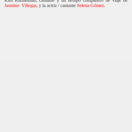
Kim Kardashian, cantante y un tiempo compañero de viaje de
Jasmine
Villegas
, y la actriz / cantante
Selena Gómez
.