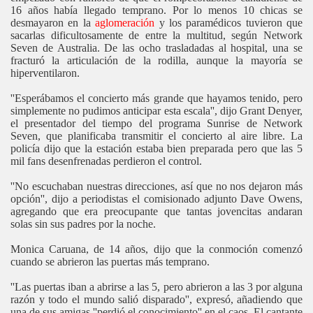
16 años había llegado temprano. Por lo menos 10 chicas se
desmayaron en la
aglomeración
y los paramédicos tuvieron que
sacarlas dificultosamente de entre la multitud, según Network
Seven de Australia. De las ocho trasladadas al hospital, una se
fracturó la articulación de la rodilla, aunque la mayoría se
hiperventilaron.
''Esperábamos el concierto más grande que hayamos tenido, pero
simplemente no pudimos anticipar esta escala'', dijo Grant Denyer,
el presentador del tiempo del programa Sunrise de Network
Seven, que planificaba transmitir el concierto al aire libre. La
policía dijo que la estación estaba bien preparada pero que las 5
mil fans desenfrenadas perdieron el control.
''No escuchaban nuestras direcciones, así que no nos dejaron más
opción'', dijo a periodistas el comisionado adjunto Dave Owens,
agregando que era preocupante que tantas jovencitas andaran
solas sin sus padres por la noche.
Monica Caruana, de 14 años, dijo que la conmoción comenzó
cuando se abrieron las puertas más temprano.
''Las puertas iban a abrirse a las 5, pero abrieron a las 3 por alguna
razón y todo el mundo salió disparado'', expresó, añadiendo que
una de sus amigas ''perdió el conocimiento'' en el caos. El cantante