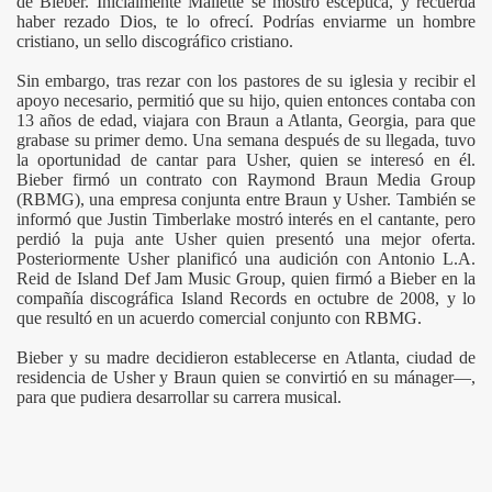
de Bieber. Inicialmente Mallette se mostró escéptica, y recuerda
haber rezado Dios, te lo ofrecí. Podrías enviarme un hombre
cristiano, un sello discográfico cristiano.
Sin embargo, tras rezar con los pastores de su iglesia y recibir el
apoyo necesario, permitió que su hijo, quien entonces contaba con
13 años de edad, viajara con Braun a Atlanta, Georgia, para que
grabase su primer demo. Una semana después de su llegada, tuvo
la oportunidad de cantar para Usher, quien se interesó en él.
Bieber firmó un contrato con Raymond Braun Media Group
(RBMG), una empresa conjunta entre Braun y Usher. También se
informó que Justin Timberlake mostró interés en el cantante, pero
perdió la puja ante Usher quien presentó una mejor oferta.
Posteriormente Usher planificó una audición con Antonio L.A.
Reid de Island Def Jam Music Group, quien firmó a Bieber en la
compañía discográfica Island Records en octubre de 2008, y lo
que resultó en un acuerdo comercial conjunto con RBMG.
Bieber y su madre decidieron establecerse en Atlanta, ciudad de
residencia de Usher y Braun quien se convirtió en su mánager—,
para que pudiera desarrollar su carrera musical.