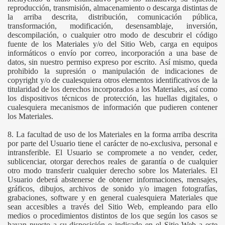
reproducción, transmisión, almacenamiento o descarga distintas de
la arriba descrita, distribución, comunicación pública,
transformación, modificación, desensamblaje, inversión,
descompilación, o cualquier otro modo de descubrir el código
fuente de los Materiales y/o del Sitio Web, carga en equipos
informáticos o envío por correo, incorporación a una base de
datos, sin nuestro permiso expreso por escrito. Así mismo, queda
prohibido la supresión o manipulación de indicaciones de
copyright y/o de cualesquiera otros elementos identificativos de la
titularidad de los derechos incorporados a los Materiales, así como
los dispositivos técnicos de protección, las huellas digitales, o
cualesquiera mecanismos de información que pudieren contener
los Materiales.
8. La facultad de uso de los Materiales en la forma arriba descrita
por parte del Usuario tiene el carácter de no-exclusiva, personal e
intransferible. El Usuario se compromete a no vender, ceder,
sublicenciar, otorgar derechos reales de garantía o de cualquier
otro modo transferir cualquier derecho sobre los Materiales. El
Usuario deberá abstenerse de obtener informaciones, mensajes,
gráficos, dibujos, archivos de sonido y/o imagen fotografías,
grabaciones, software y en general cualesquiera Materiales que
sean accesibles a través del Sitio Web, empleando para ello
medios o procedimientos distintos de los que según los casos se
hayan puesto a su disposición o indicado en el Sitio Web a este