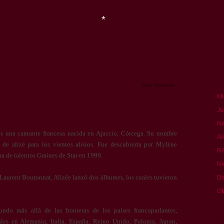
tistas favoritos
Cat
*
Feliz Navidad
Mi
Je
Na
es una cantante francesa nacida en Ajaccio, Córcega. Su nombre
Al
 de alizé para los vientos alisios. Fue descubierta por Mylène
R
ma de talentos Graines de Star en 1999.
Ni
aurent Boutonnat, Alízée lanzó dos álbumes, los cuales tuvieron
Di
Ot
do más allá de las fronteras de los países francoparlantes,
Pag
ales en Alemania, Italia, España, Reino Unido, Polonia, Japon,