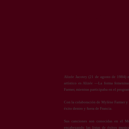
Todo sobre tus ar
Alizée Jacotey (21 de agosto de 1984) 
artístico es Alizée —La forma femenina
Farmer, mientras participaba en el progra
Con la colaboración de Mylène Farmer y L
éxito dentro y fuera de Francia.
Sus canciones son conocidas en el Mun
encabezando las listas de éxitos music