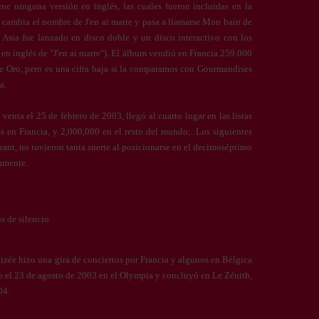
ne ninguna versión en inglés, las cuales fueron incluidas en la
a cambia el nombre de J'en ai marre y pasa a llamarse Mon bain de
Asia fue lanzado en disco doble y un disco interactivo con los
en inglés de "J'en ai marre"). El álbum vendió en Francia 259.000
de Oro, pero es una cifra baja si la comparamos con Gourmandises
a.
a venta el 25 de febrero de 2003, llegó al cuarto lugar en las listas
 en Francia, y 2,000,000 en el resto del mundo;. Los siguientes
ourant, no tuvieron tanta suerte al posicionarse en el decimoséptimo
vamente.
s de silencio
zée hizo una gira de conciertos por Francia y algunos en Bélgica
o el 23 de agosto de 2003 en el Olympia y concluyó en Le Zénith,
04.