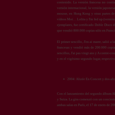
contenido. La versión francesa no contie
versión internacional, la versión japones
mousse, en Hong Kong y otras partes de 
vídeos Moi… Lolita y I'm fed up (versión 
ejemplares, fue certificado Doble Disco 
que vendió 800.000 copias sólo en Franci
El primer sencillo, J'en ai marre, salió a l
francesas y vendió más de 200.000 copias
sencillos, J'ai pas vingt ans y A contre-c
y en el vigésimo segundo lugar, respecti
2004: Alizée En Concert y dos año
Con el lanzamiento del segundo álbum Ali
y Suiza. La gira comenzó con un conciert
ambas salas en París, el 17 de enero de 20