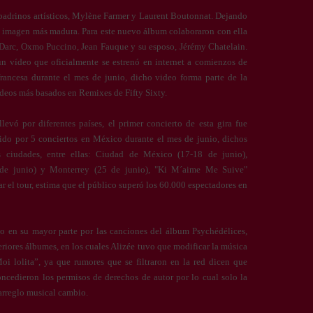
 padrinos artísticos, Mylène Farmer y Laurent Boutonnat. Dejando
a imagen más madura. Para este nuevo álbum colaboraron con ella
Darc, Oxmo Puccino, Jean Fauque y su esposo, Jérémy Chatelain.
un vídeo que oficialmente se estrenó en internet a comienzos de
francesa durante el mes de junio, dicho video forma parte de la
ideos más basados en Remixes de Fifty Sixty.
levó por diferentes países, el primer concierto de esta gira fue
ido por 5 conciertos en México durante el mes de junio, dichos
es ciudades, entre ellas: Ciudad de México (17-18 de junio),
 de junio) y Monterrey (25 de junio), "Ki M´aime Me Suive"
r el tour, estima que el público superó los 60.000 espectadores en
to en su mayor parte por las canciones del álbum Psychédélices,
riores álbumes, en los cuales Alizée tuvo que modificar la música
i lolita”, ya que rumores que se filtraron en la red dicen que
cedieron los permisos de derechos de autor por lo cual solo la
 arreglo musical cambio.