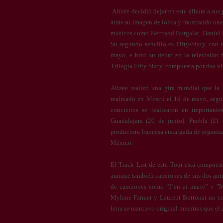
Alizée decidió dejar en este álbum a sus
atrás su imagen de lolita y mostrando un
músicos como Bertrand Burgalat, Daniel 
Su segundo sencillo es Fifty-Sixty, con 
mayo, e hizo su debut en la televisión 
Trilogía Fifty Sixty, compuesta por dos v
Alizée realizó una gira mundial que la l
realizado en Moscú el 19 de mayo, segu
conciertos se realizaron en important
Guadalajara (20 de junio), Puebla (21
productora francesa encargada de organiza
México.
El Track List de este Tour está compues
aunque también canciones de sus dos ante
de canciones como “J’en ai marre” y "Mo
Mylene Farmer y Laurent Bottonat no con
letra se mantuvo original mientras que el