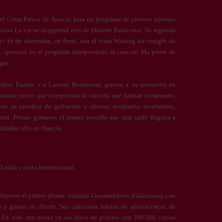
el César Palace de Ajaccio para un programa de jóvenes talentos
nción La vie ne m'apprend rien de Daniele Balavoine. Su segunda
 el 16 de diciembre, en París, con el tema Waiting for tonight de
, apareció en el programa interpretando la canción Ma prière de
gar.
lène Farmer y a Laurent Boutonnat, gracias a su actuación en
artista joven que interpretara la canción que habían compuesto,
as en estudios de grabación y obtener resultados reveladores,
tema. Pronto grabaron el primer sencillo que más tarde llegaría a
idades sólo en Francia.
Lolita y exito Internacional
ujeron el primer álbum, titulado Gourmandises (Golosinas), con
os y gustos de Alizée. Sus canciones hablan de adolescencia, de
 En sólo tres meses ya era disco de platino con 300.000 copias