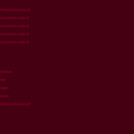
NekoGirlClassicxX
uí podrías estar tú
uí podrías estar tú
*
uí podrías estar tú
uí podrías estar tú
uenos en
cebook
itter
ogger
utube
NekoGirlClassicxX
ador de visitas