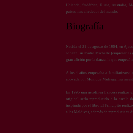
Holanda, Sudáfrica, Rusia, Australia,
países mas alrededor del mundo.
Biografía
Nacida el 21 de agosto de 1984, en Ajacc
Johann, su madre Michelle (empresaria) y
gran afición por la danza, la que empezó a
A los 4 años empezaba a familiarizarse 
apoyada por Monique Mufraggi, su maestra,
En 1995 una aerolínea francesa realizó u
original sería reproducido a la escala d
inspirada por el libro El Principito reali
a las Maldivas, además de reproducir su d