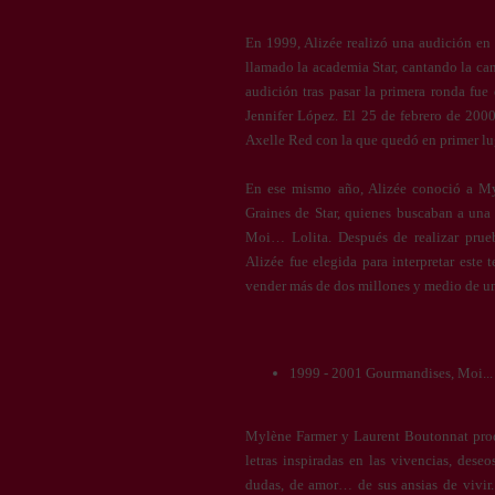
En 1999, Alizée realizó una audición en 
llamado la academia Star, cantando la ca
audición tras pasar la primera ronda fue
Jennifer López. El 25 de febrero de 2000
Axelle Red con la que quedó en primer lu
En ese mismo año, Alizée conoció a My
Graines de Star, quienes buscaban a una 
Moi… Lolita. Después de realizar prueb
Alizée fue elegida para interpretar este 
vender más de dos millones y medio de un
1999 - 2001 Gourmandises, Moi... 
Mylène Farmer y Laurent Boutonnat prod
letras inspiradas en las vivencias, dese
dudas, de amor… de sus ansias de vivir.