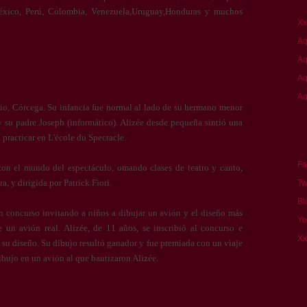
 México, Perú, Colombia, Venezuela,Uruguay,Honduras y muchos
Xx
Aq
Aq
Aq
Aq
io, Córcega. Su infancia fue normal al lado de su hermano menor
 su padre Joseph (informático). Alizée desde pequeña sintió una
Síg
 practicar en L'école du Spectacle.
Fa
con el mundo del espectáculo, omando clases de teatro y canto,
 y dirigida por Patrick Fiori.
Tw
Bl
n concurso invitando a niños a dibujar un avión y el diseño más
Yo
e un avión real. Alizée, de 11 años, se inscribió al concurso e
Xx
zó su diseño. Su dibujo resultó ganador y fue premiada con un viaje
ibujo en un avión al que bautizaron Alizée.
Cont