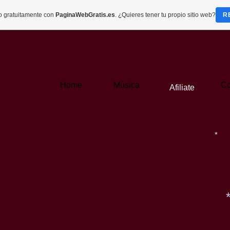
do gratuitamente con
PaginaWebGratis.es
. ¿Quieres tener tu propio sitio web?
R
*
Home
Música
Co
Afiliate
*