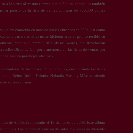
salió a la venta al mismo tiempo que el álbum, consiguió también
rimer puesto de la lista de ventas con más de 700.000 copias
eras, ya era conocida en muchos países europeos en 2001, así como
elente carrera artística no se hicieron esperar, pronto recibió su
ormente, recibió el premio NRJ Music Awards, por Revelación
 recibe Disco de Oro por mantenerse en las listas de ventas por
conocimiento por mejor sitio web.
as fronteras de los países francoparlantes, encabezando las listas
Alemania, Reino Unido, Polonia, Holanda, Rusia y México, siendo
ante varias semanas.
álbum de Alizée, fue lanzado el 18 de marzo de 2003. Este álbum
 canciones. Fue comercializado en distintas regiones con diferente