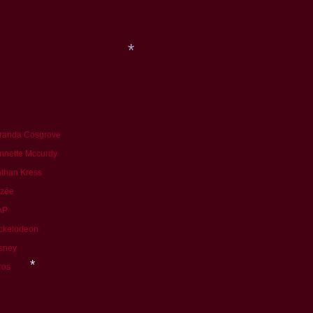
*
*
egorias
randa Cosgrove
nnette Mccurdy
than Kress
*
izée
AP
ckelodeon
sney
ros
inas amigas