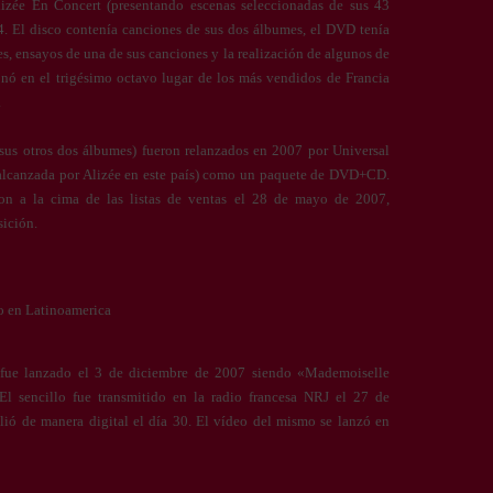
izée En Concert (presentando escenas seleccionadas de sus 43
4. El disco contenía canciones de sus dos álbumes, el DVD tenía
es, ensayos de una de sus canciones y la realización de algunos de
onó en el trigésimo octavo lugar de los más vendidos de Francia
.
sus otros dos álbumes) fueron relanzados en 2007 por Universal
alcanzada por Alizée en este país) como un paquete de DVD+CD.
n a la cima de las listas de ventas el 28 de mayo de 2007,
sición.
o en Latinoamerica
 fue lanzado el 3 de diciembre de 2007 siendo «Mademoiselle
 El sencillo fue transmitido en la radio francesa NRJ el 27 de
lió de manera digital el día 30. El vídeo del mismo se lanzó en