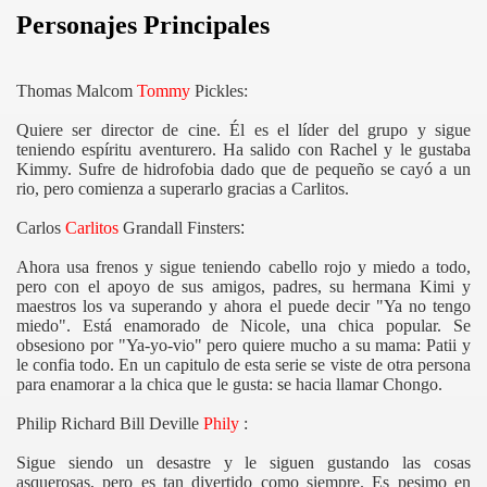
Personajes Principales
Thomas Malcom
Tommy
Pickles:
Quiere ser director de cine. Él es el líder del grupo y sigue
teniendo espíritu aventurero. Ha salido con Rachel y le gustaba
Kimmy. Sufre de hidrofobia dado que de pequeño se cayó a un
rio, pero comienza a superarlo gracias a Carlitos.
Carlos
Carlitos
Grandall Finsters
:
Ahora usa frenos y sigue teniendo cabello rojo y miedo a todo,
pero con el apoyo de sus amigos, padres, su hermana Kimi y
maestros los va superando y ahora el puede decir "Ya no tengo
miedo". Está enamorado de Nicole, una chica popular. Se
obsesiono por "Ya-yo-vio" pero quiere mucho a su mama: Patii y
le confia todo. En un capitulo de esta serie se viste de otra persona
para enamorar a la chica que le gusta: se hacia llamar Chongo.
Philip Richard Bill Deville
Phily
:
Sigue siendo un desastre y le siguen gustando las cosas
asquerosas, pero es tan divertido como siempre. Es pesimo en