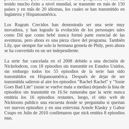
tenido mucho éxito a nivel mundial, se transmite en más de 150
países y en más de 20 idiomas, los cuales se han transmitido en
Inglaterra y Hispanoamérica.
Los Rugrats Crecidos han demostrado ser una serie muy
inovadora, y han logrado la evolución de los personajes tales
como Dil que como bebé nunca formó parte esencial de las
aventuras, pero ahora es una pieza clave del programa. También
Lily, que siempre fue solo la hermana gemela de Phily, pero ahora
se ha convertido en un ser independiente.
La serie fue cancelada en el 2008 debido a una decisión de
Nickelodeon, con 18 episodios sin transmitir en Estados Unidos,
sin embargo todos los 55 episodios de la serie han sido
transmitidos en Hispanoamérica. Después de dejar de ser
transmitida salieron al aire los episodios "Rachel Rachel" y "Susie
Goes Bad Lite" (susie se vuelve mala a medias) dejando la lista de
episodios sin transimitir en 16.Se rumoraba que la serie nunca
emitiria los 16 episodios restantes, luego, el sitio web de
Nicktoons publico una encuesta donde se preguntaba si querian
ver nuevos episodios y en una estrevista Arnele Klasky y Gabor
Csupo en Julio de 2010 confirmaron que nick emitira 8 episodios
mas.