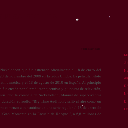
tistas favoritos
*
Cat
*
Feliz Navidad
Mi
*
Je
 Nickelodeon que fue estrenada oficialmente el 18 de enero del
Na
 28 de noviembre del 2009 en Estados Unidos. La película piloto
Al
Latinoamérica y el 13 de agosto de 2010 en España. Al principio
R
e fue creada por el productor ejecutivo y guionista de televisión,
Ni
bién ideó la comedia de Nickelodeon, Manual de supervivencia
e duración episodio, "Big Time Audition", salió al aire como un
Di
o comenzó a transmitirse en una serie regular el 18 de enero de
Ot
 "Gran Momento en la Escuela de Rocque ", a 6,8 millones de
Pag