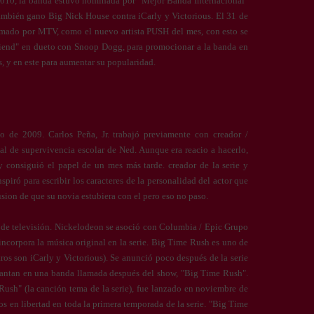
2010, la banda estuvo nominada por "Mejor Banda Internacional"
ambién gano Big Nick House contra iCarly y Victorious. El 31 de
mado por MTV, como el nuevo artista PUSH del mes, con esto se
riend" en dueto con Snoop Dogg, para promocionar a la banda en
, y en este para aumentar su popularidad.
o de 2009. Carlos Peña, Jr. trabajó previamente con creador /
al de supervivencia escolar de Ned. Aunque era reacio a hacerlo,
y consiguió el papel de un mes más tarde. creador de la serie y
nspiró para escribir los caracteres de la personalidad del actor que
lusion de que su novia estubiera con el pero eso no paso.
ie de televisión. Nickelodeon se asoció con Columbia / Epic Grupo
 incorpora la música original en la serie. Big Time Rush es uno de
ros son iCarly y Victorious). Se anunció poco después de la serie
 cantan en una banda llamada después del show, "Big Time Rush".
 Rush" (la canción tema de la serie), fue lanzado en noviembre de
s en libertad en toda la primera temporada de la serie. "Big Time