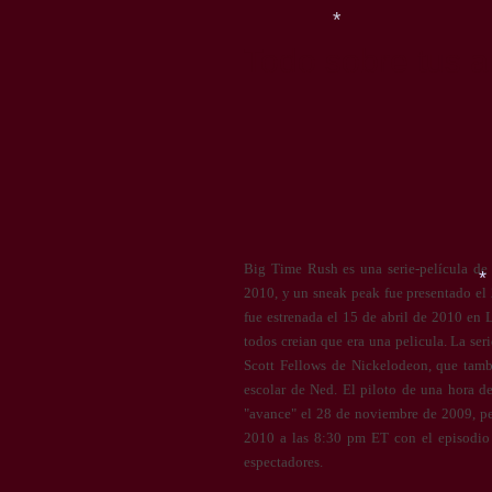
Todo sobre tus ar
*
Big Time Rush es una serie-película de
2010, y un sneak peak fue presentado el
fue estrenada el 15 de abril de 2010 en 
todos creian que era una pelicula. La seri
Scott Fellows de Nickelodeon, que tam
escolar de Ned. El piloto de una hora d
"avance" el 28 de noviembre de 2009, per
2010 a las 8:30 pm ET con el episodio
espectadores.
*