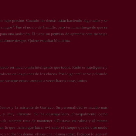
ico bajo presión. Cuando los demás están haciendo algo malo y se
er amigos". Fue el novio de Camille, pero terminan luego de que se
 para una audición. Él tiene un permiso de aprendiz para manejar.
ual asume riesgos. Quiere estudiar Medicina.
ado ser mucho más inteligente que todos. Katie es inteligente y
olucra en los planes de los chicos. Por lo general se ve peleando
que siempre vence, aunque a veces hacen cosas juntos.
lentos y la asistente de Gustavo. Su personalidad es mucho más
e, y muy eficiente. Se ha desempeñado principalmente como
ush, siempre trata de mantener a Gustavo en calma y al mismo
n lo que tienen que hacer, evitando el choque que de otro modo
 y todos los demás, ella es una pésima actriz. Está por lo general