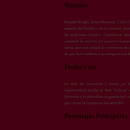
Sinopsis
Kendall Knight, James Diamond, Carlos G
amantes del hockey y de lo extremo, Jame
las audiciones Gustavo el productor mus
cantando la cancion del puerco y Gustav
oferta, pero sus amigos lo convencen de 
de que lleve también a sus amigos a Los A
Producción
La serie fue concebida y creada por S
supervivencia escolar de Ned. "Fellows" d
diversión y la adrenalina en grande (tal c
que vivían las bandas en los años 90's.
Personajes Principales