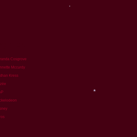
egorias
*
randa Cosgrove
nnette Mccurdy
than Kress
izée
AP
ckelodeon
sney
ros
inas amigas