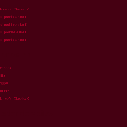
*
NekoGirlClassicxX
uí podrías estar tú
uí podrías estar tú
uí podrías estar tú
uí podrías estar tú
uenos en
cebook
itter
ogger
utube
NekoGirlClassicxX
ador de visitas