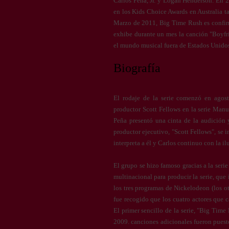
Carlos Peña, Jr. y Logan Henderson. En 
en los Kids Choice Awards en Australia t
Marzo de 2011, Big Time Rush es confir
exhibe durante un mes la canción "Boyf
el mundo musical fuera de Estados Unidos
Biografía
El rodaje de la serie comenzó en agost
productor Scott Fellows en la serie Manu
Peña presentó una cinta de la audición 
productor ejecutivo, "Scott Fellows", se i
interpreta a él y Carlos continuo con la i
El grupo se hizo famoso gracias a la ser
multinacional para producir la serie, que
los tres programas de Nickelodeon (los ot
fue recogido que los cuatro actores que
El primer sencillo de la serie, "Big Time
2009. canciones adicionales fueron puesto