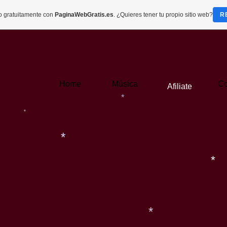
do gratuitamente con
PaginaWebGratis.es
. ¿Quieres tener tu propio sitio web?
R
*
*
Home
Música
Co
Afiliate
*
*
*
*