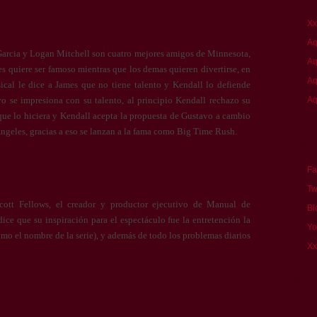
Xx
Aq
arcia y Logan Mitchell son cuatro mejores amigos de Minnesota,
Aq
s quiere ser famoso mientras que los demas quieren divertirse, en
Aq
ical le dice a James que no tiene talento y Kendall lo defiende
*
o se impresiona con su talento, al principio Kendall rechazo su
Aq
que lo hiciera y Kendall acepta la propuesta de Gustavo a cambio
Síg
ngeles, gracias a eso se lanzan a la fama como Big Time Rush.
Fa
Tw
cott Fellows, el creador y productor ejecutivo de Manual de
Bl
ice que su inspiración para el espectáculo fue la entretención la
Yo
omo el nombre de la serie), y además de todo los problemas diarios
Xx
Cont