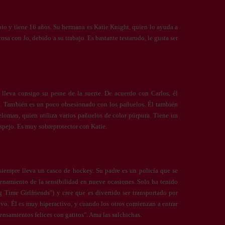
ubio y tiene 16 años. Su hermana es Katie Knight, quien lo ayuda a
osa con Jo, debido a su trabajo. Es bastante testarudo, le gusta ser
lleva consigo su peine de la suerte. De acuerdo con Carlos, él
él. También es un poco obsesionado con los pañuelos. Él también
loman, quien utiliza varios pañuelos de color púrpura. Tiene un
espejo. Es muy sobreprotector con Katie.
siempre lleva un casco de hockey. Su padre es un policía que se
renamiento de la sensibilidad en nueve ocasiones. Solo ha tenido
 Time Girlfriends") y cree que es divertido ser transportado por
avo. Él es muy hiperactivo, y cuando los otros comienzan a entrar
ensamientos felices con gatitos". Ama las salchichas.