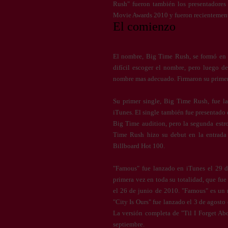
Rush" fueron también los presentadores
Movie Awards 2010 y fueron recientement
El comienzo
El nombre, Big Time Rush, se formó en a
difícil escoger el nombre, pero luego 
nombre mas adecuado. Firmaron su primer
Su primer single, Big Time Rush, fue l
iTunes. El single también fue presentado e
Big Time audition, pero la segunda estro
Time Rush hizo su debut en la entrada
Billboard Hot 100.
"Famous" fue lanzado en iTunes el 29 d
primera vez en toda su totalidad, que fu
el 26 de junio de 2010. "Famous" es un 
"City Is Ours" fue lanzado el 3 de agosto
La versión completa de "Til I Forget A
septiembre.