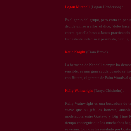
Logan Mitchell
(Logan Henderson) :
Es el genio del grupo, pero entra en pán
decide unirse a ellos, él dice, "debo hac
entera que ella beso a James practicando
Es bastante indeciso y pesimista, pero ig
Katie Knight
(Ciara Bravo) :
La hermana de Kendall siempre ha demostr
sensible, es una gran ayuda cuando se inv
con Bitters, el gerente de Palm Woods al 
Kelly Wainwright
(Tanya Chisholm) :
Kelly Wainwright es una buscadora de ta
suave que su jefe, es honesta, amabl
moderadora entre Gustavo y Big Time R
tiempo conseguir que los muchachos haga
se verían. Como se ha señalado por Gustavo