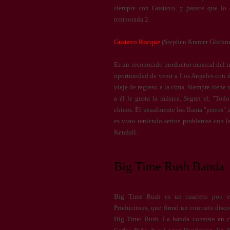
siempre con Gustavo, y parece que lo 
temporada 2.
Gustavo Rocque
(Stephen Kramer Glickm
Es un reconocido productor musical del m
oportunidad de venir a Los Angeles con él
viaje de regreso a la cima. Siempre tiene
a él le gusta la música. Segun el, "Todo
chicos. Él usualmente los llama "perros"
es visto teniendo serios problemas con l
Kendall.
Big Time Rush Banda
Big Time Rush es un cuarteto pop e
Productions, que firmó un contrato disco
Big Time Rush. La banda consiste en c