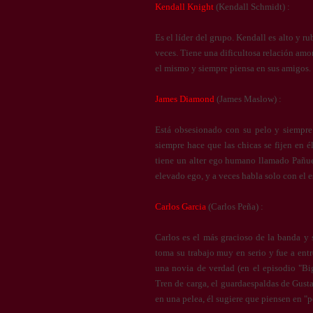
Kendall Knight
(Kendall Schmidt) :
Es el líder del grupo. Kendall es alto y r
veces. Tiene una dificultosa relación amor
el mismo y siempre piensa en sus amigos.
James Diamond
(James Maslow) :
Está obsesionado con su pelo y siempre 
siempre hace que las chicas se fijen en 
tiene un alter ego humano llamado Pañue
elevado ego, y a veces habla solo con el 
Carlos Garcia
(Carlos Peña) :
Carlos es el más gracioso de la banda y 
toma su trabajo muy en serio y fue a ent
una novia de verdad (en el episodio "Big
Tren de carga, el guardaespaldas de Gust
en una pelea, él sugiere que piensen en "p