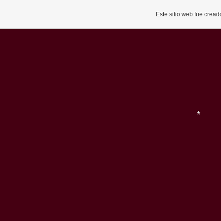
*
Este sitio web fue crea
*
*
*
*