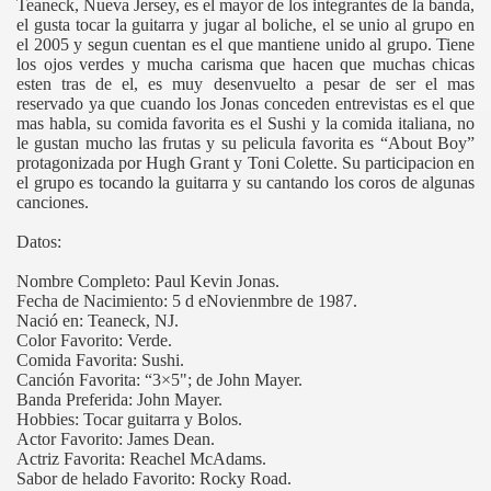
Teanec
k, Nueva Jersey, es el mayor de los integrantes de la banda,
el gusta tocar la guitarra y jugar al boliche, el se unio al grupo en
el 2005 y segun cuentan es el que mantiene unido al grupo. Tiene
los ojos verdes y mucha carisma que hacen que muchas chicas
esten tras de el, es muy desenvuelto a pesar de ser el mas
reservado ya que cuando los Jonas conceden entrevistas es el que
mas habla, su comida favorita es el Sushi y la comida italiana, no
le gustan mucho las frutas y su pelicula favorita es “About Boy”
protagonizada por Hugh Grant y Toni Colette. Su participacion en
el grupo es tocando la guitarra y su cantando los coros de algunas
canciones.
Datos:
Nombre Completo: Paul Kevin Jonas.
Fecha de Nacimiento: 5 d eNovienmbre de 1987.
Nació en: Teaneck, NJ.
Color Favorito: Verde.
Comida Favorita: Sushi.
Canción Favorita: “3×5"; de John Mayer.
Banda Preferida: John Mayer.
Hobbies: Tocar guitarra y Bolos.
Actor Favorito: James Dean.
Actriz Favorita: Reachel McAdams.
Sabor de helado Favorito: Rocky Road.