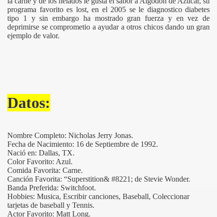
la carne y de los helados le gusta el sabor a Algodon de Azucar, su
programa favorito es lost, en el 2005 se le diagnostico diabetes
tipo 1 y sin embargo ha mostrado gran fuerza y en vez de
deprimirse se comprometio a ayudar a otros chicos dando un gran
ejemplo de valor.
Datos:
Nombre Completo: Nicholas Jerry Jonas.
Fecha de Nacimiento: 16 de Septiembre de 1992.
Nació en: Dallas, TX.
Color Favorito: Azul.
Comida Favorita: Carne.
Canción Favorita: “Superstition& #8221; de Stevie Wonder.
Banda Preferida: Switchfoot.
Hobbies: Musica, Escribir canciones, Baseball, Coleccionar
tarjetas de baseball y Tennis.
Actor Favorito: Matt Long.