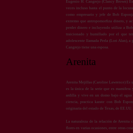
Eugenio H. Cangrejo (Clancy Brown) Es 
veces incluso hasta el punto de la locura
como empresario y jefe de Bob Esponj
extremo que antropomorfiza dinero, y ac
perder dinero e incluyendo utiliza a Bo
traicionado y humillado por el que te
adolescente llamada Perla (Lori Alan), a
Cangrejo tiene una esposa.
Arenita
Arenita Mejillas (Caroline Lawrence) Es u
es la única de la serie que es mamifera y
ardilla y vive en un domo bajo el agua q
ciencia, practica karate con Bob Espon
originaria del estado de Texas, de EE.UU.
La naturaleza de la relación de Arenita
flores en varias ocasiones, entre otras c