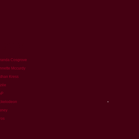
egorias
randa Cosgrove
nnette Mccurdy
than Kress
izée
AP
ckelodeon
sney
ros
inas amigas