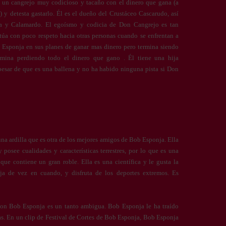
un cangrejo muy codicioso y tacaño con el dinero que gana (a
) y detesta gastarlo. Él es el dueño del Crustáceo Cascarudo, así
a y Calamardo. El egoísmo y codicia de Don Cangrejo es tan
túa con poco respeto hacia otras personas cuando se enfrentan a
b Esponja en sus planes de ganar mas dinero pero termina siendo
rmina perdiendo todo el dinero que gano . Él tiene una hija
 pesar de que es una ballena y no ha habido ninguna pista si Don
na ardilla que es otra de los mejores amigos de Bob Esponja. Ella
 posee cualidades y características terrestres, por lo que es una
ue contiene un gran roble. Ella es una científica y le gusta la
ja de vez en cuando, y disfruta de los deportes extremos. Es
 con Bob Esponja es un tanto ambigua. Bob Esponja le ha traído
osas. En un clip de Festival de Cortes de Bob Esponja, Bob Esponja