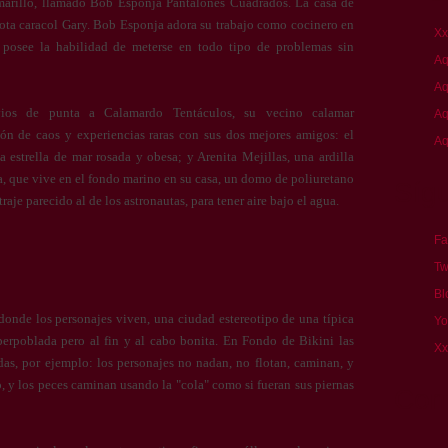
amarillo, llamado Bob Esponja Pantalones Cuadrados. La casa de
ota caracol Gary. Bob Esponja adora su trabajo como cocinero en
Xx
y posee la habilidad de meterse en todo tipo de problemas sin
Aq
Aq
ios de punta a Calamardo Tentáculos, su vecino calamar
Aq
ón de caos y experiencias raras con sus dos mejores amigos: el
Aq
a estrella de mar rosada y obesa; y Arenita Mejillas, una ardilla
a, que vive en el fondo marino en su casa, un domo de poliuretano
Síg
raje parecido al de los astronautas, para tener aire bajo el agua.
Fa
Tw
Bl
onde los personajes viven, una ciudad estereotipo de una típica
Yo
erpoblada pero al fin y al cabo bonita. En Fondo de Bikini las
Xx
das, por ejemplo: los personajes no nadan, no flotan, caminan, y
o, y los peces caminan usando la "cola" como si fueran sus piernas
Cont