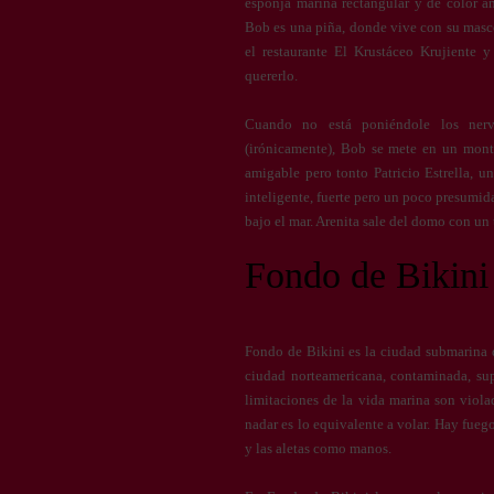
esponja marina rectangular y de color 
Bob es una piña, donde vive con su masc
el restaurante El Krustáceo Krujiente 
quererlo.
Cuando no está poniéndole los nerv
(irónicamente), Bob se mete en un mont
amigable pero tonto Patricio Estrella, un
inteligente, fuerte pero un poco presumid
bajo el mar. Arenita sale del domo con un t
Fondo de Bikini
Fondo de Bikini es la ciudad submarina d
ciudad norteamericana, contaminada, sup
limitaciones de la vida marina son viola
nadar es lo equivalente a volar. Hay fueg
y las aletas como manos.