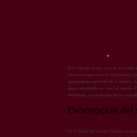
*
Todo sobre tus ar
*
Bob Esponja es una serie de televisión
Nicktoons más vistas de Nickelodeon. E
*
programas de televisión de la historia. 
ahora transmitido en todo el mundo. F
Hillenburg, y es producida por su compañí
*
Descripción del
En el fondo del océano Pacífico, en la 