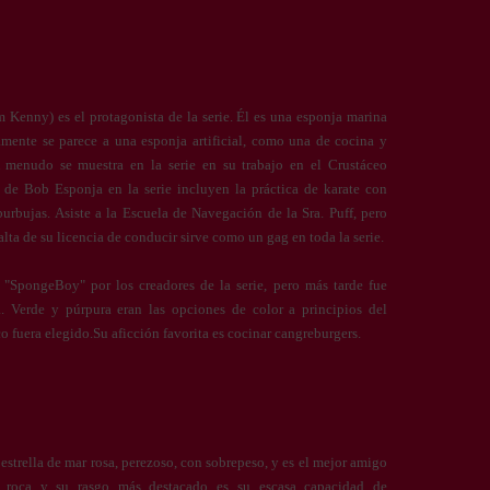
Kenny) es el protagonista de la serie. Él es una esponja marina
camente se parece a una esponja artificial, como una de cocina y
 menudo se muestra en la serie en su trabajo en el Crustáceo
 de Bob Esponja en la serie incluyen la práctica de karate con
burbujas. Asiste a la Escuela de Navegación de la Sra. Puff, pero
lta de su licencia de conducir sirve como un gag en toda la serie.
"SpongeBoy" por los creadores de la serie, pero más tarde fue
 Verde y púrpura eran las opciones de color a principios del
co fuera elegido.Su aficción favorita es cocinar cangreburgers.
 estrella de mar rosa, perezoso, con sobrepeso, y es el mejor amigo
roca y su rasgo más destacado es su escasa capacidad de