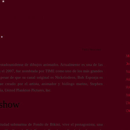
*
tistas favoritos
Cat
*
Feliz Navidad
Mi
Je
 estadounidense de dibujos animados. Actualmente es una de las
n el 2007, fue nombrada por TIME como uno de los más grandes
Na
A pesar de que su canal original es Nickelodeon, Bob Esponja es
Al
ue creado por el artista, animador y biólogo marino, Stephen
R
a, United Plankton Pictures, Inc.
Ni
 show
Di
Ot
Pag
ciudad submarina de Fondo de Bikini, vive el protagonista, una