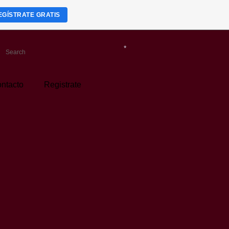
EGÍSTRATE GRATIS
*
*
*
ntacto
Registrate
*