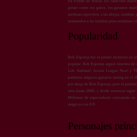
En Fondo de Bikini los caracoles marinos
gritan como los gatos; los gusanos marin
medusas equivalen a las abejas, zumban y 
nematodos a las termitas pues terminan c
Popularidad
Bob Esponja fue el primer nicktoon en ten
popular. Bob Esponja siguió muestra d
Life, Kablam!, Action League Now! y T
padrinos mágicos ganaron raiting en el 2
por abajo de Bob Esponja, pero el primer
sino hasta 2000, y desde entonces sigue
Millones de espectadores colocando en 
mágicos con 8.8.
Personajes princ