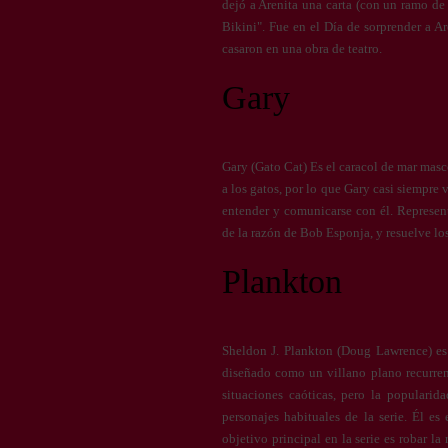
dejó a Arenita una carta (con un ramo de f
Bikini". Fue en el Día de sorprender a A
casaron en una obra de teatro.
Gary
Gary (Gato Cat) Es el caracol de mar masc
a los gatos, por lo que Gary casi siempre 
entender y comunicarse con él. Represe
de la razón de Bob Esponja, y resuelve lo
Plankton
Sheldon J. Plankton (Doug Lawrence) es
diseñado como un villano plano recurrent
situaciones caóticas, pero la populari
personajes habituales de la serie. Él e
objetivo principal en la serie es robar la