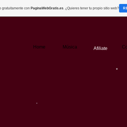
do gratuitamente con
PaginaWebGratis.es
. ¿Quieres tener tu propio sitio web?
R
*
*
Home
Música
Co
Afiliate
*