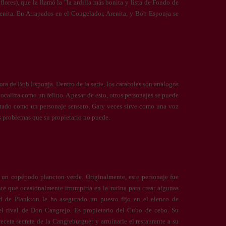
lores), que la llamó la "la ardilla más bonita y lista de Fondo de
renita. En Atrapados en el Congelador, Arenita, y Bob Esponja se
ota de Bob Esponja. Dentro de la serie, los caracoles son análogos
vocaliza como un felino. A pesar de esto, otros personajes se puede
ntado como un personaje sensato, Gary veces sirve como una voz
s problemas que su propietario no puede.
 un copépodo plancton verde. Originalmente, este personaje fue
e que ocasionalmente irrumpiría en la rutina para crear algunas
dad de Plankton le ha asegurado un puesto fijo en el elenco de
s el rival de Don Cangrejo. Es propietario del Cubo de cebo. Su
 receta secreta de la Cangreburguer y arruinarle el restaurante a su