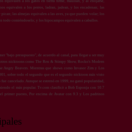
 equivalen a los gatos en tierra firme, maúllan, y al enojarse,
os equivalen a los perros, ladran, jadean, y los encadenan; las
pican; las almejas equivalen a las aves, ya que pueden volar; los
on todo comiéndoselo; y los hipocampos equivalen a caballos.
er "bajo presupuesto", de acuerdo al canal, para llegar a ser muy
e otros nicktoons como The Ren & Stimpy Show, Rocko's Modern
he Angry Beavers. Mientras que shows como Invasor Zim y Los
001, sobre todo el segundo que es el segundo nicktoon más visto
o fue cancelado. Aunque se estrenó en 1999, no ganó popularidad,
 siendo el más popular. Tv.com clasificó a Bob Esponja con 10.7
el primer puesto, Por encima de Avatar con 9.3 y Los padrinos
ipales