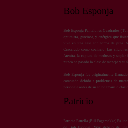
Bob Esponja
Bob Esponja Pantalones Cuadrados ( Tom 
optimista, graciosa, y enérgica que físi
vive en una casa con forma de piña. A
Cascarudo como cocinero. Las aficiones
Arenita, la captura de medusas y soplar 
nunca ha pasado la clase de manejo y su fa
Bob Esponja fue originalmente llamado 
cambiado debido a problemas de marca.
personaje antes de su color amarillo clási
Patricio
Patricio Estrella (Bill Fagerbakke) Es una
de Bob Esponja. Vive debajo de una 