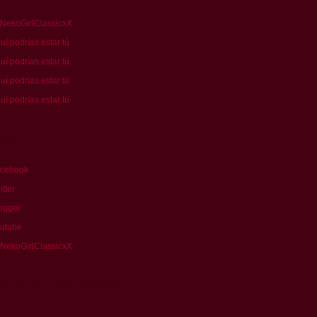
NekoGirlClassicxX
uí podrías estar tú
*
uí podrías estar tú
uí podrías estar tú
uí podrías estar tú
uenos en
cebook
itter
ogger
utube
NekoGirlClassicxX
ador de visitas