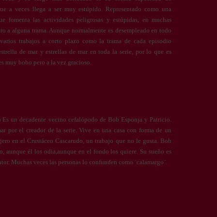
 que a veces llega a ser muy estúpido. Representado como una
ue fomenta las actividades peligrosas y estúpidas, en muchas
giro a alguna trama. Aunque normalmente es desempleado en todo
ne varios trabajos a corto plazo como la trama de cada episodio
estrella de mar y estrellas de mar en toda la serie, por lo que es
es muy bobo pero a la vez gracioso.
Es un decadente vecino cefalópodo de Bob Esponja y Patricio.
r por el creador de la serie. Vive en una casa con forma de un
jero en el Crustáceo Cascarudo, un trabajo que no le gusta. Bob
o, aunque él los odia,aunque en el fondo los quiere. Su sueño es
pintor. Muchas veces las personas lo confunden como ¨calamargo¨.