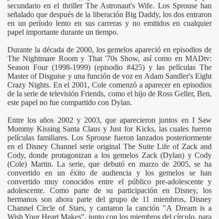
secundario en el thriller The Astronaut's Wife. Los Sprouse han
señalado que después de la liberación Big Daddy, los dos entraron
en un período lento en sus carreras y no emitidos en cualquier
papel importante durante un tiempo.
Durante la década de 2000, los gemelos apareció en episodios de
The Nightmare Room y That '70s Show, así como en MADtv:
Season Four (1998-1999) (episodio #425) y las películas The
Master of Disguise y una función de voz en Adam Sandler's Eight
Crazy Nights. En el 2001, Cole comenzó a aparecer en episodios
de la serie de televisión Friends, como el hijo de Ross Geller, Ben,
este papel no fue compartido con Dylan.
Entre los años 2002 y 2003, que aparecieron juntos en I Saw
Mommy Kissing Santa Claus y Just for Kicks, las cuales fueron
películas familiares. Los Sprouse fueron lanzados posteriormente
en el Disney Channel serie original The Suite Life of Zack and
Cody, donde protagonizan a los gemelos Zack (Dylan) y Cody
(Cole) Martin. La serie, que debutó en marzo de 2005, se ha
convertido en un éxito de audiencia y los gemelos se han
convertido muy conocidos entre el público pre-adolescente y
adolescente. Como parte de su participación en Disney, los
hermanos son ahora parte del grupo de 11 miembros, Disney
Channel Circle of Stars, y cantaron la canción "A Dream is a
Wish Your Heart Makes", junto con los miembros del círculo, para