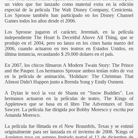
un video que fue lanzado como material extra en la edición
especial de la pelicula The Walt Disney Company, Cenicienta.
Los Sprouse también han participado en los Disney Channel
Games todos los años desde el 2006.
Los Sprouse jugaron el carácter, Jeremiah, en la película
independiente The Heart Is Deceitful Above All Thing, que se
produjo en el 2004, pero no lanzo en los cines hasta marzo del
2006, cuando actuaron en tres teatros en Estados Unidos, en
última instancia, recaudando $ 29.000 dolares en el país.
En 2007, los chicos filmaron A Modern Twain Story: The Prince
and the Pauper. Los hermanos Sprouse ambos tenían roles de voz
en la película de animación, 'Holidaze: The Christmas That
Almost Didn't Happen junto a Brenda Song y Emily Osment.
A Dylan le tocó la voz de Shasta en "Snow Buddies". Los
hermanos actuaron en la películas de teatro, The Kings of
Appletown que se basa en el libro The Adventures of Tom
Sawyer. La película fue dirigida por Bobby Moresco y escrita por
Amanda Moresco.
La película fue filmada en el New Braunfels, Texas y se estimó
originalmente para ser lanzada en el invierno de 2008. 'Kings of
Appleton tuvo un estreno limitado teatral el 12 de diciembre de