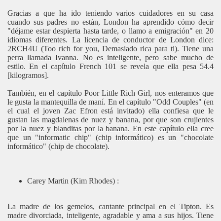
Gracias a que ha ido teniendo varios cuidadores en su casa
cuando sus padres no están, London ha aprendido cómo decir
"déjame estar despierta hasta tarde, o llamo a emigración" en 20
idiomas diferentes. La licencia de conductor de London dice:
2RCH4U (Too rich for you, Demasiado rica para ti). Tiene una
perra llamada Ivanna. No es inteligente, pero sabe mucho de
estilo. En el capítulo French 101 se revela que ella pesa 54.4
[kilogramos].
También, en el capítulo Poor Little Rich Girl, nos enteramos que
le gusta la mantequilla de maní. En el capítulo "Odd Couples" (en
el cual el joven Zac Efron está invitado) ella confiesa que le
gustan las magdalenas de nuez y banana, por que son crujientes
por la nuez y blanditas por la banana. En este capítulo ella cree
que un "informatic chip" (chip informático) es un "chocolate
informático" (chip de chocolate).
Carey Martin (Kim Rhodes) :
La madre de los gemelos, cantante principal en el Tipton. Es
madre divorciada, inteligente, agradable y ama a sus hijos. Tiene