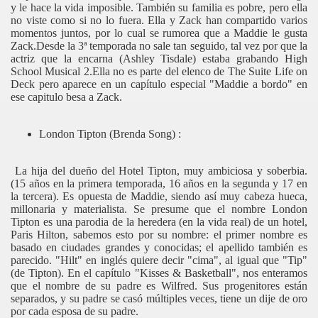
y le hace la vida imposible. También su familia es pobre, pero ella
no viste como si no lo fuera. Ella y Zack han compartido varios
momentos juntos, por lo cual se rumorea que a Maddie le gusta
Zack.Desde la 3ª temporada no sale tan seguido, tal vez por que la
actriz que la encarna (Ashley Tisdale) estaba grabando High
School Musical 2.Ella no es parte del elenco de The Suite Life on
Deck pero aparece en un capítulo especial "Maddie a bordo" en
ese capitulo besa a Zack.
London Tipton (Brenda Song) :
La hija del dueño del Hotel Tipton, muy ambiciosa y soberbia.
(15 años en la primera temporada, 16 años en la segunda y 17 en
la tercera). Es opuesta de Maddie, siendo así muy cabeza hueca,
millonaria y materialista. Se presume que el nombre London
Tipton es una parodia de la heredera (en la vida real) de un hotel,
Paris Hilton, sabemos esto por su nombre: el primer nombre es
basado en ciudades grandes y conocidas; el apellido también es
parecido. "Hilt" en inglés quiere decir "cima", al igual que "Tip"
(de Tipton). En el capítulo "Kisses & Basketball", nos enteramos
que el nombre de su padre es Wilfred. Sus progenitores están
separados, y su padre se casó múltiples veces, tiene un dije de oro
por cada esposa de su padre.