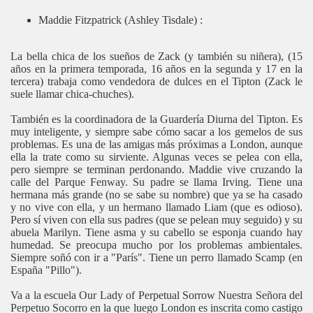
Maddie Fitzpatrick (Ashley Tisdale) :
La bella chica de los sueños de Zack (y también su niñera), (15
años en la primera temporada, 16 años en la segunda y 17 en la
tercera) trabaja como vendedora de dulces en el Tipton (Zack le
suele llamar chica-chuches).
También es la coordinadora de la Guardería Diurna del Tipton. Es
muy inteligente, y siempre sabe cómo sacar a los gemelos de sus
problemas. Es una de las amigas más próximas a London, aunque
ella la trate como su sirviente. Algunas veces se pelea con ella,
pero siempre se terminan perdonando. Maddie vive cruzando la
calle del Parque Fenway. Su padre se llama Irving. Tiene una
hermana más grande (no se sabe su nombre) que ya se ha casado
y no vive con ella, y un hermano llamado Liam (que es odioso).
Pero sí viven con ella sus padres (que se pelean muy seguido) y su
abuela Marilyn. Tiene asma y su cabello se esponja cuando hay
humedad. Se preocupa mucho por los problemas ambientales.
Siempre soñó con ir a "París". Tiene un perro llamado Scamp (en
España "Pillo").
Va a la escuela Our Lady of Perpetual Sorrow Nuestra Señora del
Perpetuo Socorro en la que luego London es inscrita como castigo